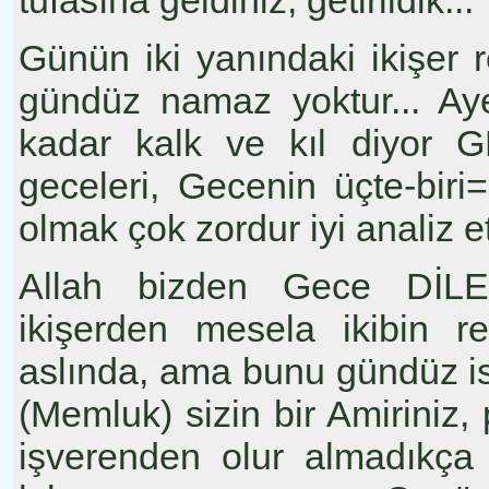
tufasına geldiniz, getirildik...
Günün iki yanındaki ikişer 
gündüz namaz yoktur... Aye
kadar kalk ve kıl diyor G
geceleri, Gecenin üçte-biri
olmak çok zordur iyi analiz e
Allah bizden Gece DİLE
ikişerden mesela ikibin re
aslında, ama bunu gündüz is
(Memluk) sizin bir Amiriniz,
işverenden olur almadık