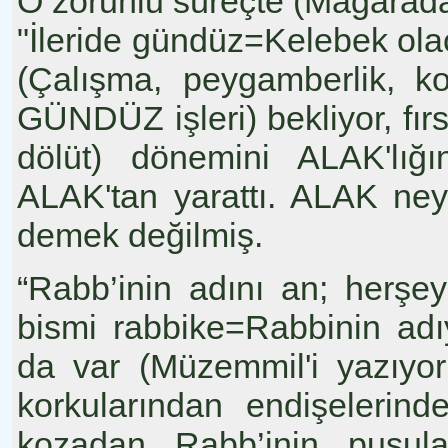
O zorunlu süreçte (Mağarada
"İleride gündüz=Kelebek olac
(Çalışma, peygamberlik, k
GÜNDÜZ işleri) bekliyor, fır
dölüt) dönemini ALAK'lığ
ALAK'tan yarattı. ALAK ne
demek değilmiş.
“Rabb’inin adını an; herşey
bismi rabbike=Rabbinin adı
da var (Müzemmil'i yazıyo
korkularından endişelerind
kozadan Rabb’inin pusul