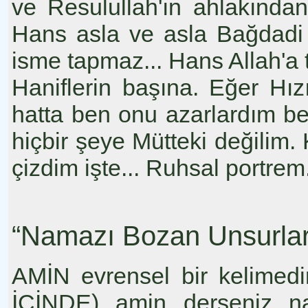
ve Resulullah'ın ahlakınd
Hans asla ve asla Bağdadi 
isme tapmaz... Hans Allah'a
Haniflerin başına. Eğer Hı
hatta ben onu azarlardım be
hiçbir şeye Mütteki değilim.
çizdim işte... Ruhsal portrem
“Namazı Bozan Unsurlar
AMİN evrensel bir kelimed
İÇİNDE) amin derseniz n