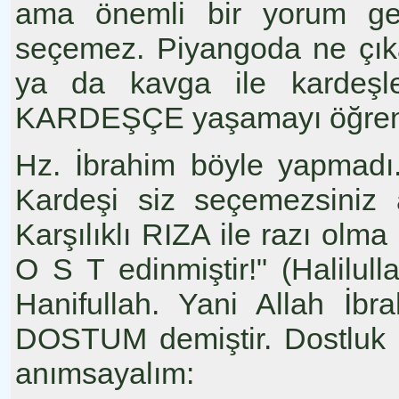
ama önemli bir yorum gere
seçemez. Piyangoda ne çıka
ya da kavga ile kardeşler
KARDEŞÇE yaşamayı öğrenec
Hz. İbrahim böyle yapmadı...
Kardeşi siz seçemezsin
Karşılıklı RIZA ile razı olma
O S T edinmiştir!" (Halilull
Hanifullah. Yani Allah İbr
DOSTUM demiştir. Dostluk kar
anımsayalım: