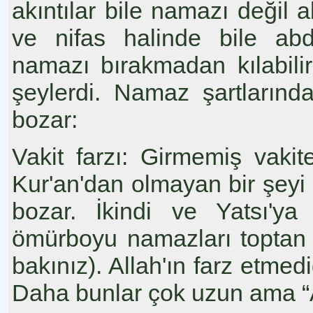
akıntılar bile namazı değil 
ve nifas halinde bile abd
namazı bırakmadan kılabil
şeylerdi. Namaz şartların
bozar:
Vakit farzı: Girmemiş vakit
Kur'an'dan olmayan bir şey
bozar. İkindi ve Yatsı'y
ömürboyu namazları toptan 
bakınız). Allah'ın farz etme
Daha bunlar çok uzun ama “A