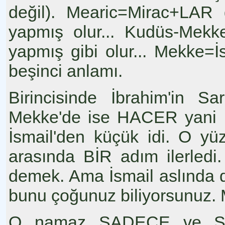
değil). Mearic=Mirac+LAR 
yapmış olur... Kudüs-Mekke
yapmış gibi olur... Mekke=
beşinci anlamı.
Birincisinde İbrahim'in Sar
Mekke'de ise HACER yani İs
İsmail'den küçük idi. O y
arasında BİR adım ilerledi
demek. Ama İsmail aslında
bunu çoğunuz biliyorsunuz. M
O namaz SADECE ve SA