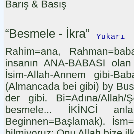
Barış & Basış
“Besmele - İkra”
Yukarı
Rahim=ana, Rahman=baba. 
insanın ANA-BABASI olan
İsim-Allah-Annem gibi-Bab
(Almancada bei gibi) by Bus
der gibi. Bi=Adına/Allah/
besmele... İKİNCİ anl
Beginnen=Başlamak). İsm=
bilmiyoruz: Onu Allah bize il