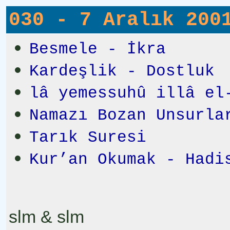
030 - 7 Aralık 200
Besmele - İkra
Kardeşlik - Dostluk
lâ yemessuhû illâ el
Namazı Bozan Unsurla
Tarık Suresi
Kur’an Okumak - Hadi
slm & slm