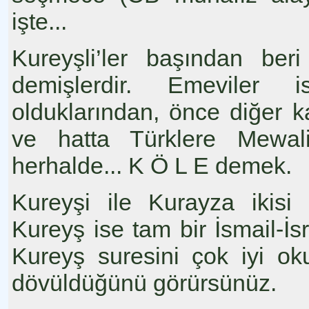
işte...
Kureyşli’ler başından ber
demişlerdir. Emeviler i
olduklarından, önce diğer k
ve hatta Türklere Mewali 
herhalde... K Ö L E demek.
Kureyşi ile Kurayza ikisi 
Kureyş ise tam bir İsmail-İs
Kureyş suresini çok iyi ok
dövüldüğünü görürsünüz.