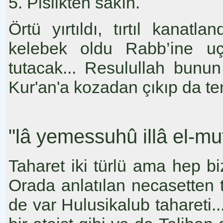
5. Pislikten sakın.
Örtü yırtıldı, tırtıl kanat
kelebek oldu Rabb’ine u
tutacak... Resulullah bunu
Kur'an'a kozadan çıkıp da t
"lâ yemessuhû illâ el-m
Taharet iki türlü ama hep bi
Orada anlatılan necasetten
de var Hulusikalub tahareti.