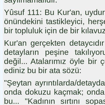
Yûsuf 111: Bu Kur'an, uyduru
önündekini tastikleyici, h
bir topluluk için de bir kılavu
Kur'an gerçekten detaycıdı
detayların peşine takılıyo
değil... Atalarımız öyle bir 
ediniz bu bir ata sözü:
"Şeytan ayrıntılarda/detayda 
onda dokuzu kaçmak; onda 
bu... "Kadının sırtını sopa