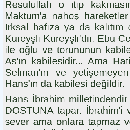
Resulullah o itip kakması
Maktum'a nahoş hareketler 
Irksal hafıza ya da kalıtım 
Kureyşli Kureyşli’dir. Ebu C
ile oğlu ve torununun kabile
As'ın kabilesidir... Ama Ha
Selman'ın ve yetişemeyen 
Hans'ın da kabilesi değildir.
Hans İbrahim milletindendir
DOSTUNA tapar. İbrahim'i 
sever ama onlara tapmaz ve