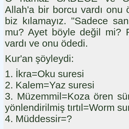
Allah'a bir borcu vardı onu 
biz kılamayız. "Sadece sa
mu? Ayet böyle değil mi? R
vardı ve onu ödedi.
Kur'an şöyleydi:
1. İkra=Oku suresi
2. Kalem=Yaz suresi
3. Müzemmil=Koza ören sür
yönlendirilmiş tırtıl=Worm su
4. Müddessir=?