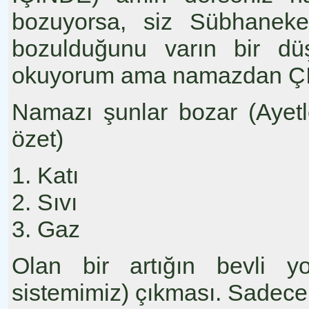
bozuyorsa, siz Sübhanek
bozulduğunu varın bir dü
okuyorum ama namazdan Ç
Namazı şunlar bozar (Ayet
özet)
1. Katı
2. Sıvı
3. Gaz
Olan bir artığın bevli y
sistemimiz) çıkması. Sadece