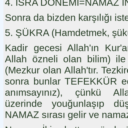
4. İSRA DÖNEMİ=NAMAZ İ
Sonra da bizden karşılığı ist
5. ŞÜKRA (Hamdetmek, şükü
Kadir gecesi Allah'ın Kur'a
Allah özneli olan bilim) 
(Mezkur olan Allah'tır. Tezki
sonra bunlar TEFEKKÜR edili
anımsayınız), çünkü Alla
üzerinde youğunlaşıp düş
NAMAZ sırası gelir ve nama