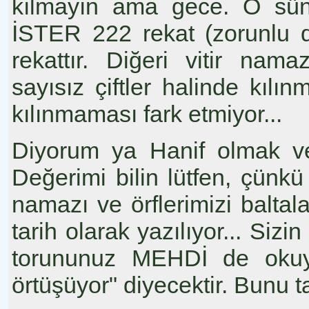
kılmayın ama gece. O sünn
İSTER 222 rekat (zorunlu d
rekattır. Diğeri vitir nam
sayısız çiftler halinde kılı
kılınmaması fark etmiyor...
Diyorum ya Hanif olmak ve
Değerimi bilin lütfen, çün
namazı ve örflerimizi balta
tarih olarak yazılıyor... Siz
torununuz MEHDİ de okuy
örtüşüyor" diyecektir. Bunu t