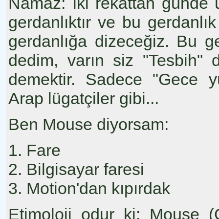
Namaz: İki rekattan günde ü
gerdanlıktır ve bu gerdanl
gerdanlığa dizeceğiz. Bu 
dedim, varın siz "Tesbih
demektir. Sadece "Gece yü
Arap lügatçiler gibi...
Ben Mouse diyorsam:
1. Fare
2. Bilgisayar faresi
3. Motion'dan kıpırdak
Etimoloji odur ki: Mouse 