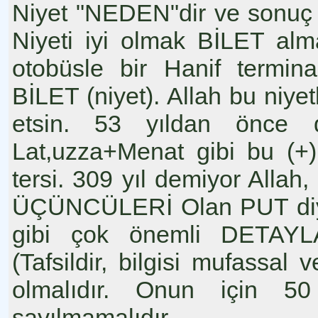
Niyet "NEDEN"dir ve sonuç 
Niyeti iyi olmak BİLET alma
otobüsle bir Hanif termin
BİLET (niyet). Allah bu niy
etsin. 53 yıldan önce d
Lat,uzza+Menat gibi bu (+)
tersi. 309 yıl demiyor Allah
ÜÇÜNCÜLERİ Olan PUT diyo
gibi çok önemli DETAYL
(Tafsildir, bilgisi mufassal 
olmalıdır. Onun için 50
sayılmamalıdır.