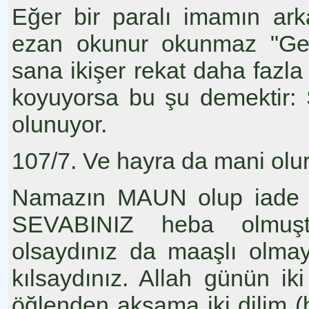
Eğer bir paralı imamın ar
ezan okunur okunmaz "Gel
sana ikişer rekat daha fazla 
koyuyorsa bu şu demektir:
olunuyor.
107/7. Ve hayra da mani olur
Namazın MAUN olup iade e
SEVABINIZ heba olmuşt
olsaydınız da maaşlı olma
kılsaydınız. Allah günün ik
öğlenden akşama iki dilim (