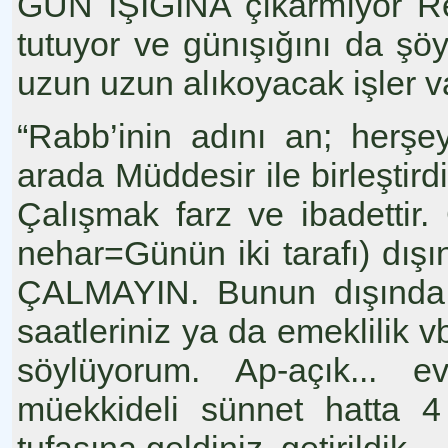
GÜN IŞIĞINA çıkarmıyor Res
tutuyor ve günışığını da şö
uzun uzun alıkoyacak işler va
“Rabb’inin adını an; herşe
arada Müddesir ile birleştir
Çalışmak farz ve ibadettir
nehar=Günün iki tarafı) dışı
ÇALMAYIN. Bunun dışında 
saatleriniz ya da emeklilik vb
söylüyorum. Ap-açık... e
müekkideli sünnet hatta 4