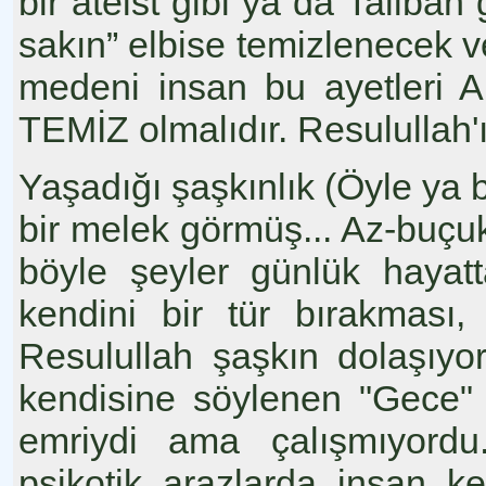
bir ateist gibi ya da Taliban
sakın” elbise temizlenecek ve 
medeni insan bu ayetleri A
TEMİZ olmalıdır. Resulullah'ı
Yaşadığı şaşkınlık (Öyle ya
bir melek görmüş... Az-buçu
böyle şeyler günlük hayat
kendini bir tür bırakması
Resulullah şaşkın dolaşıyo
kendisine söylenen "Gece"
emriydi ama çalışmıyordu.
psikotik arazlarda insan k