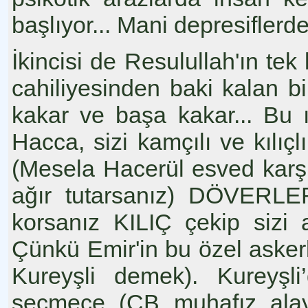
başlıyor... Mani depresiflerde 
İkincisi de Resulullah'ın tek
cahiliyesinden baki kalan 
kakar ve başa kakar... Bu ır
Hacca, sizi kamçılı ve kı
(Mesela Hacerül esved karşı
ağır tutarsanız) DÖVERLER
korsanız KILIÇ çekip sizi a
Çünkü Emir'in bu özel asker
Kureyşli demek). Kureyşli’
seçmece (CB muhafız alayı