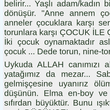
belirir... Yaşlı adam/kadı
dönüşür. "Anne annem çocu
anneler çocuklara karşı ser
torunlara karşı ÇOCUK İLE Ç
İki çocuk oynamaktadır as
çocuk ... Dede torun, nine-to
Uykuda ALLAH canımızı alı
yatağımız da mezar... Sa
gelmişçesine uyanırız ölü
düşünün. Elma en-boy ve y
sıfırdan büyüktür. Bunu ışıkt