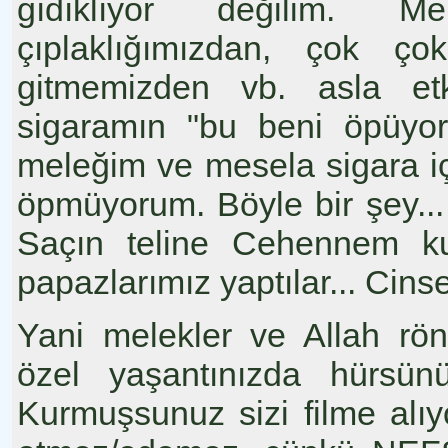
gıdıklıyor değilim. Me
çıplaklığımızdan, çok ço
gitmemizden vb. asla etki
sigaramın "bu beni öpüyor
meleğim ve mesela sigara i
öpmüyorum. Böyle bir şey..
Saçın teline Cehennem ku
papazlarımız yaptılar... Cinsel
Yani melekler ve Allah röntg
özel yaşantınızda hürsün
Kurmuşsunuz sizi filme alı