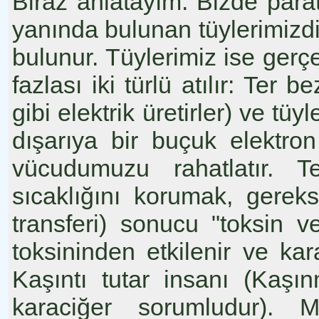
Biraz anlatayım: Bizde parato
yanında bulunan tüylerimizdir
bulunur. Tüylerimiz ise gerçe
fazlası iki türlü atılır: Ter b
gibi elektrik üretirler) ve tü
dışarıya bir buçuk elektron 
vücudumuzu rahatlatır. Te
sıcaklığını korumak, gerek
transferi) sonucu "toksin v
toksininden etkilenir ve kara
Kaşıntı tutar insanı (Kaş
karaciğer sorumludur). 