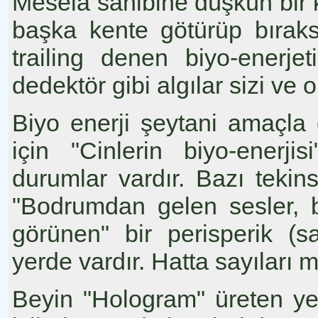
Mesela sahibine düşkün bir k
başka kente götürüp bıraks
trailing denen biyo-enerjet
dedektör gibi algılar sizi ve o
Biyo enerji şeytani amaçla da
için "Cinlerin biyo-enerjis
durumlar vardır. Bazı tekin
"Bodrumdan gelen sesler, 
görünen" bir perisperik (
yerde vardır. Hatta sayıları m
Beyin "Hologram" üreten ye