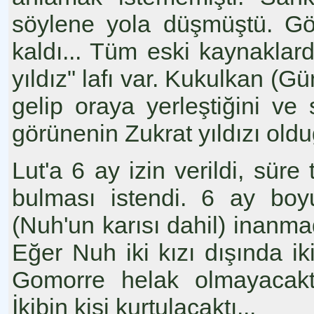
söylene yola düşmüştü. Gö
kaldı... Tüm eski kaynaklar
yıldız" lafı var. Kukulkan (G
gelip oraya yerleştiğini v
görünenin Zukrat yıldızı old
Lut'a 6 ay izin verildi, süre 
bulması istendi. 6 ay b
(Nuh'un karısı dahil) inanma
Eğer Nuh iki kızı dışında i
Gomorre helak olmayacaktı
İkibin kişi kurtulacaktı...