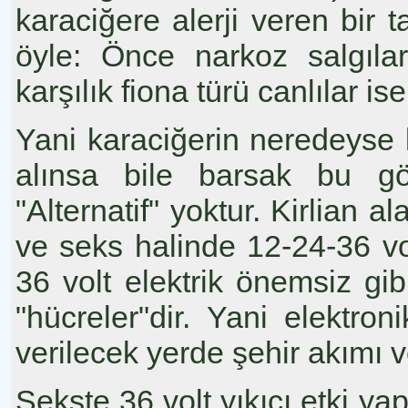
karaciğere alerji veren bir t
öyle: Önce narkoz salgıla
karşılık fiona türü canlılar 
Yani karaciğerin neredeyse
alınsa bile barsak bu gö
"Alternatif" yoktur. Kirlian a
ve seks halinde 12-24-36 vo
36 volt elektrik önemsiz gi
"hücreler"dir. Yani elektron
verilecek yerde şehir akımı v
Sekste 36 volt yıkıcı etki y