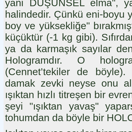
yani DÜŞÜNSEL elma", ya
halindedir. Çünkü eni-boyu yü
boy ve yüksekliğe" bırakmıştı
küçüktür (-1 kg gibi). Sıfırd
ya da karmaşık sayılar de
Hologramdır. O hologra
(Cennet’tekiler de böyle)
damak zevki neyse onu alır
ışıktan hızlı titreşen bir evr
şeyi "ışıktan yavaş" yapa
tohumdan da böyle bir HOLO