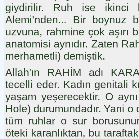
giydirilir. Ruh ise ikinci
Alemi’nden... Bir boynuz 
uzvuna, rahmine çok aşırı b
anatomisi aynıdır. Zaten Ra
merhametli) demiştik.
Allah'ın RAHİM adı KAR
tecelli eder. Kadın genitali k
yaşam yeşerecektir. O ayn
Hole) durumundadır. Yani o da
tüm ruhlar o sur borusunun
öteki karanlıktan, bu tarafta