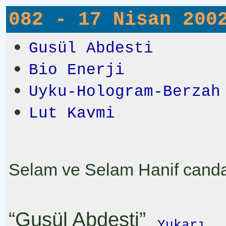
082 - 17 Nisan 200
Gusül Abdesti
Bio Enerji
Uyku-Hologram-Berzah
Lut Kavmi
Selam ve Selam Hanif candaş
“Gusül Abdesti”
Yukarı