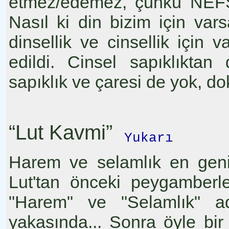
etmez/edemez, çünkü NEFSİ 
Nasıl ki din bizim için vars
dinsellik ve cinsellik için 
edildi. Cinsel sapıklıkta
sapıklık ve çaresi de yok, do
“Lut Kavmi”
Yukarı
Harem ve selamlık en gen
Lut'tan önceki peygamberl
"Harem" ve "Selamlık" ad
yakasında... Sonra öyle bir 