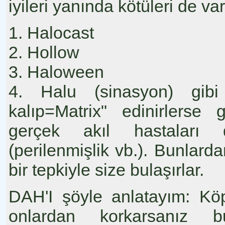
iyileri yanında kötüleri de v
1. Halocast
2. Hollow
3. Haloween
4. Halu (sinasyon) gibi 
kalıp=Matrix" edinirlerse 
gerçek akıl hastaları 
(perilenmişlik vb.). Bunla
bir tepkiyle size bulaşırlar.
DAH'I şöyle anlatayım: Köp
onlardan korkarsanız b