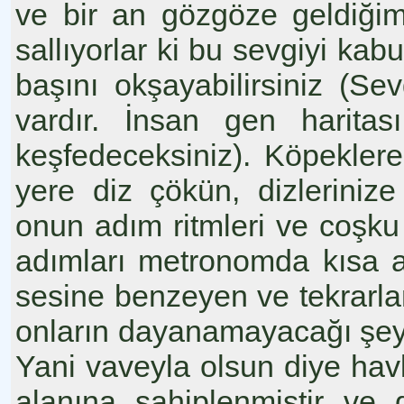
ve bir an gözgöze geldiğim
sallıyorlar ki bu sevgiyi kabu
başını okşayabilirsiniz (S
vardır. İnsan gen haritas
keşfedeceksiniz). Köpeklere
yere diz çökün, dizlerini
onun adım ritmleri ve coşku
adımları metronomda kısa ar
sesine benzeyen ve tekrarla
onların dayanamayacağı şeyle
Yani vaveyla olsun diye havl
alanına sahiplenmiştir ve 