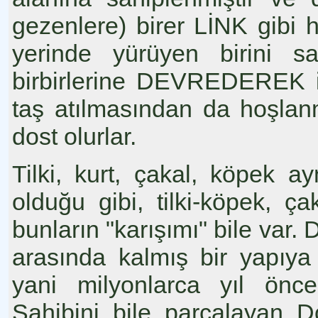
gezenlere) birer LİNK gibi h
yerinde yürüyen birini 
birbirlerine DEVREDEREK izl
taş atılmasından da hoşlan
dost olurlar.
Tilki, kurt, çakal, köpek ay
olduğu gibi, tilki-köpek, ç
bunların "karışımı" bile var.
arasında kalmış bir yapıy
yani milyonlarca yıl öncek
Sahibini bile parçalayan D