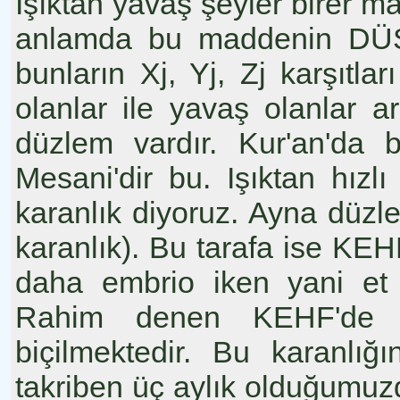
Işıktan yavaş şeyler birer ma
anlamda bu maddenin DÜŞÜ
bunların Xj, Yj, Zj karşıtlar
olanlar ile yavaş olanlar a
düzlem vardır. Kur'an'da b
Mesani'dir bu. Işıktan hızl
karanlık diyoruz. Ayna düzle
karanlık). Bu tarafa ise KEH
daha embrio iken yani et 
Rahim denen KEHF'de be
biçilmektedir. Bu karanlığı
takriben üç aylık olduğumu