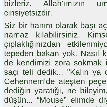
bizleriz. Allah'ımızın 
cinsiyetsizdir.
Siz bir hanım olarak başı a
namaz kılabilirsiniz. Kim
çıplaklığınızdan etkilenm
tepeden bakan yok. Nasıl ki 
de kendimizi zora sokmak iç
saçı teli dedik... "Kalın y
Cehennem’de ateşten peçe t
dediğin yaratığı, ne bileyi
düşün... “Mouse” elimde di