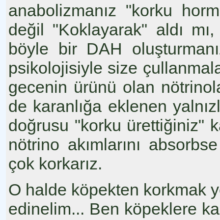
anabolizmanız "korku horm
değil "Koklayarak" aldı mı, a
böyle bir DAH oluşturmanı
psikolojisiyle size çullanmal
gecenin ürünü olan nötrinola
de karanlığa eklenen yalnız
doğrusu "korku ürettiğiniz" 
nötrino akımlarını absorbs
çok korkarız.
O halde köpekten korkmak ye
edinelim... Ben köpeklere ka