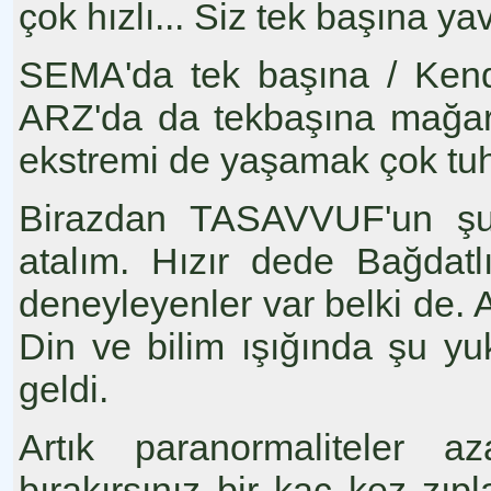
çok hızlı... Siz tek başına y
SEMA'da tek başına / Kend
ARZ'da da tekbaşına mağar
ekstremi de yaşamak çok tuh
Birazdan TASAVVUF'un şu
atalım. Hızır dede Bağdatl
deneyleyenler var belki de. A
Din ve bilim ışığında şu yu
geldi.
Artık paranormaliteler a
bırakırsınız bir kaç kez zıp