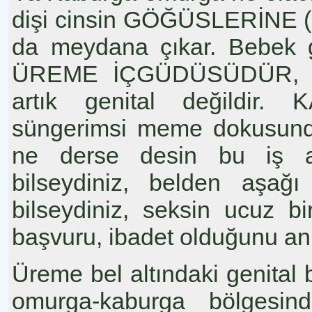
dişi cinsin GÖĞÜSLERİNE (
da meydana çıkar. Bebek g
ÜREME İÇGÜDÜSÜDÜR, 
artık genital değildir. 
süngerimsi meme dokusundan
ne derse desin bu iş asl
bilseydiniz, belden aşağ
bilseydiniz, seksin ucuz b
başvuru, ibadet olduğunu anl
Üreme bel altındaki genital
omurga-kaburga bölges