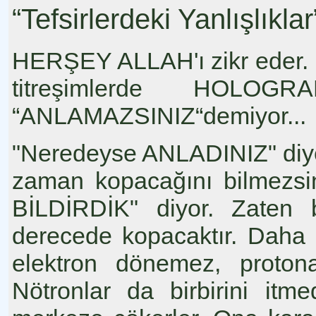
“Tefsirlerdeki Yanlışlıklar
HERŞEY ALLAH'ı zikr eder. 
titreşimlerde HOLOGR
“ANLAMAZSINIZ“demiyor...
"Neredeyse ANLADINIZ" diye 
zaman kopacağını bilmezs
BİLDİRDİK" diyor. Zaten b
derecede kopacaktır. Daha
elektron dönemez, protona
Nötronlar da birbirini it