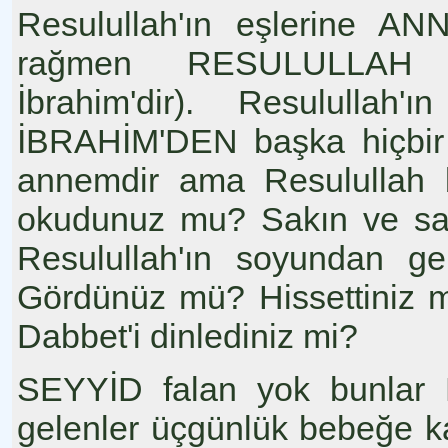
Resulullah'ın eşlerine AN
rağmen RESULULLAH b
İbrahim'dir). Resulullah
İBRAHİM'DEN başka hiçbir 
annemdir ama Resulullah b
okudunuz mu? Sakın ve sak
Resulullah'ın soyundan ge
Gördünüz mü? Hissettiniz 
Dabbet'i dinlediniz mi?
SEYYİD falan yok bunlar 
gelenler üçgünlük bebeğe ka