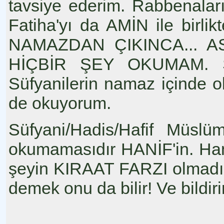
tavsiye ederim. Rabbenalar
Fatiha'yı da AMİN ile bir
NAMAZDAN ÇIKINCA... A
HİÇBİR ŞEY OKUMAM. Se
Süfyanilerin namaz içinde o
de okuyorum.
Süfyani/Hadis/Hafif Müsl
okumamasıdır HANİF'in. Ha
şeyin KIRAAT FARZI olmad
demek onu da bilir! Ve bildirir