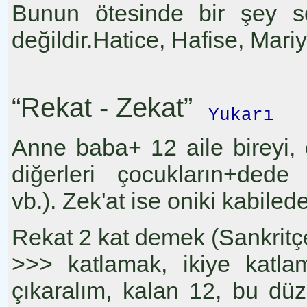
Bunun ötesinde bir şey s
değildir.Hatice, Hafise, Mari
“Rekat - Zekat”
Yukarı
Anne baba+ 12 aile bireyi,
diğerleri çocukların+dede
vb.). Zek'at ise oniki kabiled
Rekat 2 kat demek (Sankrit
>>> katlamak, ikiye kat
çıkaralım, kalan 12, bu düzi