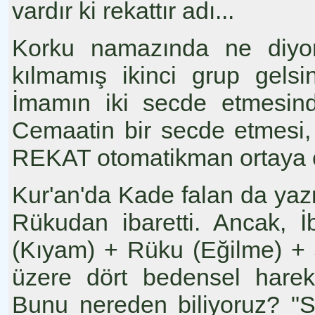
vardır ki rekattır adı...
Korku namazında ne diyo
kılmamış ikinci grup gelsi
İmamın iki secde etmesind
Cemaatin bir secde etmesi,
REKAT otomatikman ortaya ç
Kur'an'da Kade falan da y
Rükudan ibaretti. Ancak, İbr
(Kıyam) + Rüku (Eğilme) +
üzere dört bedensel harek
Bunu nereden biliyoruz? "S