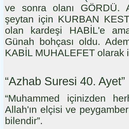
ve sonra olanı GÖRDÜ. Al
şeytan için KURBAN KESTİ.
olan kardeşi HABİL'e am
Günah bohçası oldu. Adem
KABİL MUHALEFET olarak ins
“Azhab Suresi 40. Ayet”
“Muhammed içinizden herh
Allah'ın elçisi ve peygamber
bilendir”.