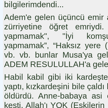
bilgilerimdendi...
Adem'e gelen üçüncü emir a
zürriyetine öğret emriydi
yapmamak", "İyi komşuluk
yapmamak”, “Haksız yere (
vb. vb. bunlar Musa'ya ge
ADEM RESULULLAH'a gelen O
Habil kabil gibi iki kardeşt
yaptı, kızkardeşini bile çaldı
öldürdü. Anne-babaya asi 
kesti. Allah'ı YOK (Eskileri