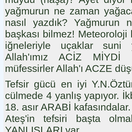
yağmurun ne zaman yağacağ
nasıl yazdık? Yağmurun 
başkası bilmez! Meteoroloji b
iğneleriyle uçaklar suni 
Allah'ımız ACİZ MİYD
müfessirler Allah'ı ACZE düşü
Tefsir gücü en iyi Y.N.Öztü
cülmede 4 yanlış yapıyor. İk
18. asır ARABİ kafasındalar.
Ateş'in tefsiri başta ol
YANLIŞLARI var.