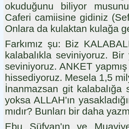
okuduğunu biliyor musunuz
Caferi camiisine gidiniz (Sef
Onlara da kulaktan kulağa g
Farkımız şu: Biz KALABALI
kalabalıkla seviniyoruz. Bir 
seviniyoruz. ANKET yapmış 
hissediyoruz. Mesela 1,5 m
İnanmazsan git kalabalığa 
yoksa ALLAH'ın yasakladığ
mıdır? Bunları bir daha yaz
Ebu Süfyan'ın ve Muaviye'