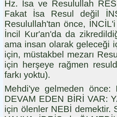
Hz. İsa ve Resulullah RESU
Fakat İsa Resul değil İNS
Resulullah'tan önce, İNCİL'i i
İncil Kur'an'da da zikredil
ama insan olarak geleceği iç
için, müstakbel mezarı Resu
için herşeye rağmen resuldü
farkı yoktu).
Mehdi'ye gelmeden önce
DEVAM EDEN BİRİ VAR: YA
için ölenler NEBİ demektir.