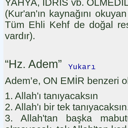
YAHYA, İDRİS vb. ÖLMEDİLER 
(Kur'an'ın kaynağını okuyan 
Tüm Ehli Kehf de doğal res
vardır).
“Hz. Adem”
Yukarı
Adem’e, ON EMİR benzeri ol
1. Allah'ı tanıyacaksın
2. Allah'ı bir tek tanıyacaksın
3. Allah'tan başka mabu