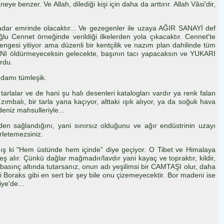
enzer. Ve Allah, dilediği kişi için daha da arttırır. Allah Vâsi'dir,
 kadar emrinde olacaktır... Ve gezegenler ile uzaya AĞIR SANAYİ def
ğlu Cennet örneğinde verildiği ilkelerden yola çıkacaktır. Cennet'te
ngesi yitiyor ama düzenli bir kentçilik ve nazım plan dahilinde tüm
RMANI öldürmeyeceksin gelecekte, başının tacı yapacaksın ve YUKARI
rdu.
damı tümleşik.
arlalar ve de hani şu halı desenleri katalogları vardır ya renk falan
balı, bir tarla yana kaçıyor, alttaki ışık alıyor, ya da soğuk hava
deniz mahsulleriyle...
en sağlandığını, yani sınırsız olduğunu ve ağır endüstrinin uzayı
rletemezsiniz.
ış ki "Hem üstünde hem içinde” diye geçiyor. O Tibet ve Himalaya
 alır. Çünkü dağlar mağmadır/lavdır yani kayaç ve topraktır, kildir,
t basınç altında tutarsanız, onun adı yeşilimsi bir CAMTAŞI olur, daha
 Boraks gibi en sert bir şey bile onu çizemeyecektir. Bor madeni ise
ye'de...