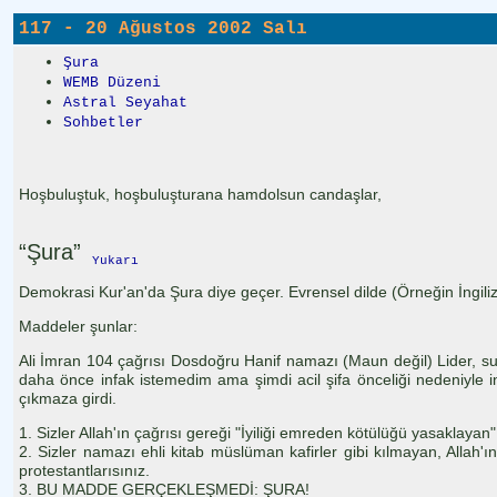
117 - 20 Ağustos 2002 Salı
Şura
WEMB Düzeni
Astral Seyahat
Sohbetler
Hoşbuluştuk, hoşbuluşturana hamdolsun candaşlar,
“Şura”
Yukarı
Demokrasi Kur'an'da Şura diye geçer. Evrensel dilde (Örneğin İngiliz
Maddeler şunlar:
Ali İmran 104 çağrısı Dosdoğru Hanif namazı (Maun değil) Lider, su
daha önce infak istemedim ama şimdi acil şifa önceliği nedeniyle i
çıkmaza girdi.
1. Sizler Allah'ın çağrısı gereği "İyiliği emreden kötülüğü yasaklayan
2. Sizler namazı ehli kitab müslüman kafirler gibi kılmayan, Allah
protestantlarısınız.
3. BU MADDE GERÇEKLEŞMEDİ: ŞURA!