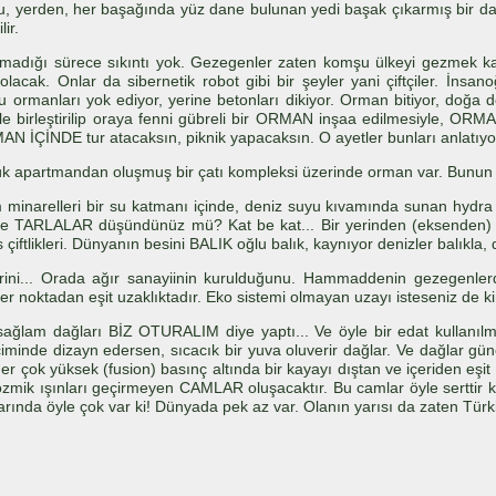
 yerden, her başağında yüz dane bulunan yedi başak çıkarmış bir daneye b
lir.
ik olmadığı sürece sıkıntı yok. Gezegenler zaten komşu ülkeyi gezmek
lacak. Onlar da sibernetik robot gibi bir şeyler yani çiftçiler. İnsano
ormanları yok ediyor, yerine betonları dikiyor. Orman bitiyor, doğa de
 ile birleştirilip oraya fenni gübreli bir ORMAN inşaa edilmesiyle, O
DE tur atacaksın, piknik yapacaksın. O ayetler bunları anlatıyo
ük apartmandan oluşmuş bir çatı kompleksi üzerinde orman var. Bunun 
 minarelleri bir su katmanı içinde, deniz suyu kıvamında sunan hydra t
mde TARLALAR düşündünüz mü? Kat be kat... Bir yerinden (eksenden) zım
s çiftlikleri. Dünyanın besini BALIK oğlu balık, kaynıyor denizler balıkla, 
rini... Orada ağır sanayiinin kurulduğunu. Hammaddenin gezegenlerd
her noktadan eşit uzaklıktadır. Eko sistemi olmayan uzayı isteseniz de ki
ağlam dağları BİZ OTURALIM diye yaptı... Ve öyle bir edat kullanılm
minde dizayn edersen, sıcacık bir yuva oluverir dağlar. Ve dağlar güneş
er çok yüksek (fusion) basınç altında bir kayayı dıştan ve içeriden eşi
ozmik ışınları geçirmeyen CAMLAR oluşacaktır. Bu camlar öyle serttir ki
rında öyle çok var ki! Dünyada pek az var. Olanın yarısı da zaten Türki