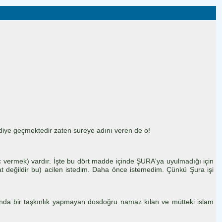
a diye geçmektedir zaten sureye adını veren de o!
ç vermek) vardır. İşte bu dört madde içinde ŞURA'ya uyulmadığı için
at değildir bu) acilen istedim. Daha önce istemedim. Çünkü Şura işi
ışında bir taşkınlık yapmayan dosdoğru namaz kılan ve mütteki islam