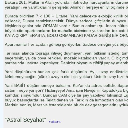
Bakara 261: Mallarını Allah yolunda infak edip harcayanların durumu,
yaratışını ve yarattıklarını genişletir; Alîm'dir, herşeyi en iyi biçimde bi
Burada bildirilen 7 x 100 = 1 tane. Yani gelecekte ekolojik kirlil
edilecek, Dünya temizlenecektir. Dünya sadece çiftçilerin dünyası o
köşklerin çatılarında ORMAN vardır. Bunun anlamı şu: İnsan nüfusu 
büyük site-apartmanların bir mahalle biçiminde yukarıdan tek çatı
KATA ÇIKIP/TERASTA, BOLU ORMANLARI KADAR GENİŞ BİR ORMAN İÇİN
Apartmanlar her açıdan güneşi görüyorlar. Sadece örneğin yüz büy
Tarımsal alanda toprağa ihtiyaç duymayan, yani bitkinin istediği tüm
seçersiniz, ya da boya renkleri, mozaik katalogları vardır. O biçi
şartlarında üstüste kapatılıyor. Denizler okyanus çiftliği yapay atlanti
Yani düşünürken bunları çok farklı düşünün. Ay - uzay endüstrile
kirletemeyeceğini (çünkü uzayın ekolojisi yoktur). Üstelik uzay bize 
Yani BASİT düşünmemeye bakalım. Kur'an'da adres bellidir. Sapas
sistemi neye yarıyor? Hiçbirşeye! Ama içini Nevşehir Kapadokya biçi
kumdur, silisyumdur. Bundan CAM diye bir şey yapılıyor bilirsiniz! Eğ
büyük basınçlarda ise Tektit denen ve Tarık'ın da lumbozları olan k
Merkür, Venüs, Mars ve Asteroidlerde bir de dev gezegenlerin uydula
“Astral Seyahat”
Yukarı