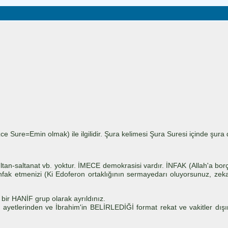
ce Sure=Emin olmak) ile ilgilidir. Şura kelimesi Şura Suresi içinde şur
ltan-saltanat vb. yoktur. İMECE demokrasisi vardır. İNFAK (Allah'a bor
nfak etmenizi (Ki Edoferon ortaklığının sermayedarı oluyorsunuz, zek
" bir HANİF grup olarak ayrıldınız.
'ın ayetlerinden ve İbrahim'in BELİRLEDİĞİ format rekat ve vakitler d