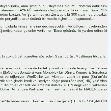
isteyebilirdim, ama şimdi bunu isteyemez oldum! Edoferon dahil tüm
ara istemeyip, KAYNAĞI kendimiz oluşturacağız, ki kendimiz=Şura=ZİP-
ardım baştan. Ve Şuranın sayısı Zig-Zag gibi 300 civarında olacaktı.
nde peryodik olarak üstünü bir meclis biçiminde oluşturacaktı.
omplolarla kimsenin eline geçmeyecekti... Ve bütçesini üyelerinden
imdiye kadar gelenler verilenler "Bana gücünüz ile yardım ediniz ki
ki çok dürüst ticaretten söz eder. Gayrı dürüst Müslüman tüccarlar
ahşi aşırı zengin ne de bir tek yoksul var! Konfederasyonlar birbirini
Onun BloCongreSenate'si yani Monoblok bir Dünya Kongre & Senatosu
ve eğleniyor. WorlDollar var: Altın'dan yapılı bir para (Kur'an'da
 bir biçimde kredi vb. içeriyor. Kağıt para (Banknot) HİÇ yok! Altın
ır. Bin dolar var ABD'de ama bin dolarlık ALTIN değil kağıt, yakarsan
 WorlDollar (Almancası WelTaller) hem reel, hem sanal bir MADENİ para-
r'an'da haber verilir: Dikensiz Kiraz diye geçer). HER BİR BAŞAK BİN