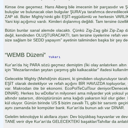
Kimse öne geçemez. Hans Aiberg bile imecenin bir parçasıdır ve Şu
buluşlar ve bulunacak olan bulgular ŞURA'ya tarafımca devredilecek 
ZAP idi. Bizler Mighty'ninki gibi EŞİT-eşgüdümlü ve herkesin VARLIK
Yani kişi açığımız vardı. Kimileri dışlanmış değildi. Tam tersine öze
Bütün bunlar sanal alemde olacaktı. Çünkü Zig-Zag gibi Zip-Zap da
değil, kendinden OLUŞTURACAKTI, tam tersine üyelerine refah verece
size sağlam bir SEDD yapayım" ayetinin taliminden başka bir şey de
“WEMB Düzeni”
Yukarı
Kur'an'da hiç PARA sözü geçmez demiştim (İki olay anlatırken altı
için "Mezarlarından şeytan çarpmış gibi kalkacaklar" ifadesi kullanılmı
Gelecekte Mighty (Mehdi)nin düzeni, ki şimdiden oluşturuluyor tarafım
EŞİT olarak destekliyor ve refah açığını BİR HAVUZDA topluyorlar
var. Makrodan öte bir ekonomi. EcoPolTeCulTour deniyor/Denecek (H
DİNAR). Herkes bu wDollar'ın milyoneri ama milyarder yok yoksul yok
altındır satarsın, dönüştürürsün ama kağıdı yakarsın kül olur gider.
kül oluyor. Günün birinde US $ bizim zavallı TL gibi bir sarsıntı geç
aynı zamanda bir kompüter bank. Kur'an'da bunun adı var DİNAR.
Gelelim teknolojiye ki akıllara ziyan: Dev büyükbaş hayvanlar ve de
TANE verir diye Kur'an'da GELECEKTEKİ başaklar/Tahıllar da anlatılıy